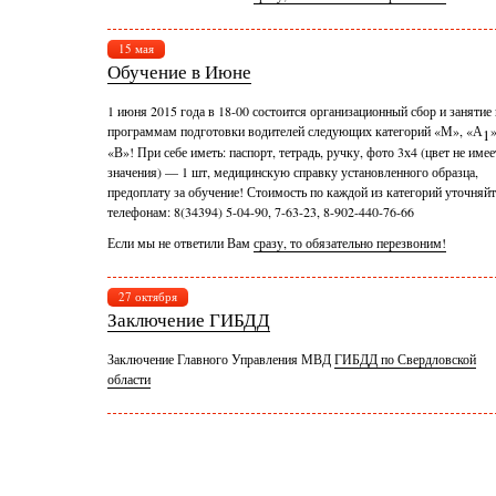
15 мая
Обучение в Июне
1 июня 2015 года в 18-00 состоится организационный сбор и занятие
программам подготовки водителей следующих категорий «М», «А
»
1
«В»! При себе иметь: паспорт, тетрадь, ручку, фото 3х4 (цвет не имее
значения) — 1 шт, медицинскую справку установленного образца,
предоплату за обучение! Стоимость по каждой из категорий уточняйт
телефонам: 8(34394) 5-04-90, 7-63-23, 8-902-440-76-66
Если мы не ответили Вам
сразу, то обязательно перезвоним!
27 октября
Заключение ГИБДД
Заключение Главного Управления МВД
ГИБДД по Свердловской
области