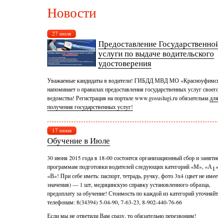
Новости
27 июля
Предоставление Государственно
услуги по выдаче водительского
удостоверения
Уважаемые кандидаты в водители! ГИБДД МВД МО «Красноуфимс
напоминает о правилах предоставления государственных услуг своег
ведомства! Регистрация на портале www.gosuslugi.ru обязательна
дл
получения государственных услуг!
17 июня
Обучение в Июле
30 июня 2015 года в 18-00 состоится организационный сбор и заняти
программам подготовки водителей следующих категорий «М», «А
»
1
«В»! При себе иметь: паспорт, тетрадь, ручку, фото 3х4 (цвет не имее
значения) — 1 шт, медицинскую справку установленного образца,
предоплату за обучение! Стоимость по каждой из категорий уточняйт
телефонам: 8(34394) 5-04-90, 7-63-23, 8-902-440-76-66
Если мы не ответили Вам
сразу, то обязательно перезвоним!