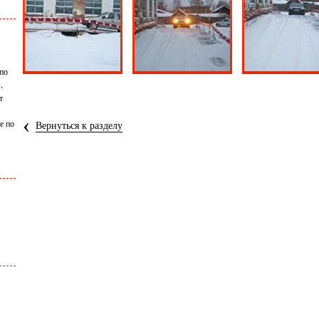
 по
,
т
‹
е по
Вернуться к разделу