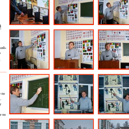
й
кий»
о
я
е по
,
т
е по